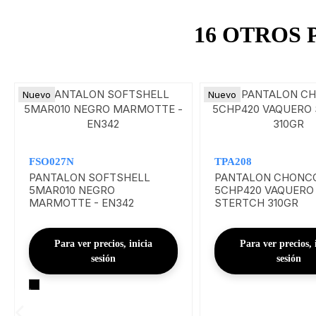
16 OTROS
Nuevo
Nuevo
FSO027N
TPA208
PANTALON SOFTSHELL
PANTALON CHONC
5MAR010 NEGRO
5CHP420 VAQUERO
MARMOTTE - EN342
STERTCH 310GR
Para ver precios, inicia
Para ver precios, 
sesión
sesión