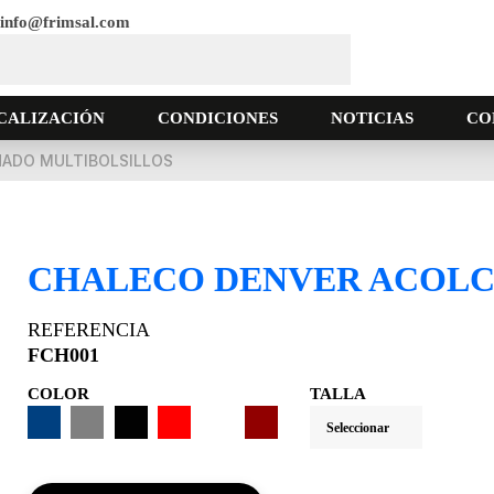
info@frimsal.com
CALIZACIÓN
CONDICIONES
NOTICIAS
CO
ADO MULTIBOLSILLOS
CHALECO DENVER ACOLC
REFERENCIA
FCH001
COLOR
TALLA
MARINO
GRIS
NEGRO
ROJO
BLANCO
GRANATE