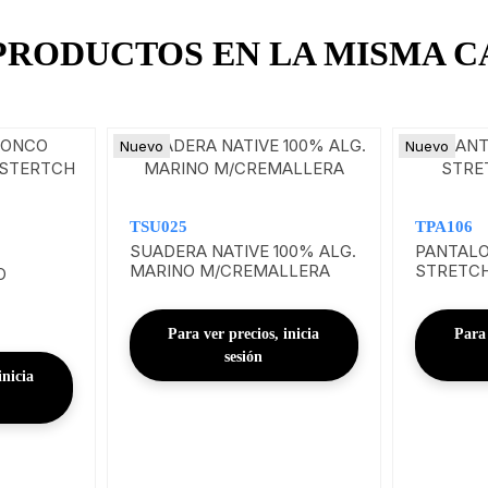
 PRODUCTOS EN LA MISMA C
Nuevo
Nuevo
TSU025
TPA106
SUADERA NATIVE 100% ALG.
PANTALO
MARINO M/CREMALLERA
STRETCH
O
Para ver precios, inicia
Para 
sesión
inicia