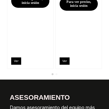
Para ver precios,
inicia sesión
inicia sesión
Ver
Ver
ASESORAMIENTO
Damos asesoramiento del equipo más