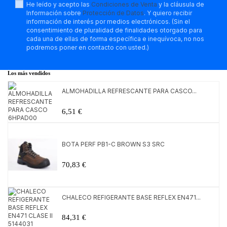
He leído y acepto las
Condiciones de Venta
y la cláusula de
Información sobre
Protección de Datos
. Y quiero recibir
información de interés por medios electrónicos. (Sin el
consentimiento de pluralidad de finalidades otorgado para
cada una de ellas de forma específica e inequívoca, no nos
podremos poner en contacto con usted.)
Los más vendidos
ALMOHADILLA REFRESCANTE PARA CASCO...
6,51 €
BOTA PERF PB1-C BROWN S3 SRC
70,83 €
CHALECO REFIGERANTE BASE REFLEX EN471...
84,31 €