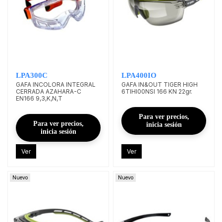
LPA300C
LPA400IO
GAFA INCOLORA INTEGRAL
GAFA IN&OUT TIGER HIGH
CERRADA AZAHARA-C
6TIHI00NSI 166 KN 22gr.
EN166 9,3,K,N,T
Para ver precios,
Para ver precios,
inicia sesión
inicia sesión
Ver
Ver
Nuevo
Nuevo