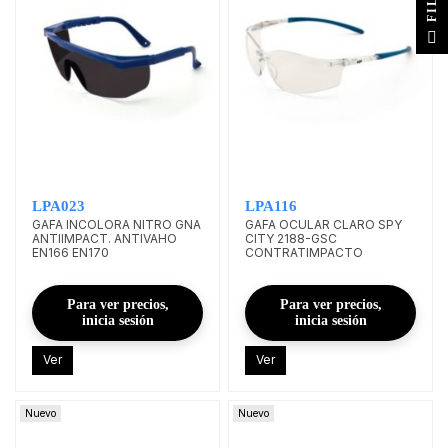
F
I
L
T
E
LPA023
LPA116
GAFA INCOLORA NITRO GNA
GAFA OCULAR CLARO SPY
ANTIIMPACT. ANTIVAHO
CITY 2188-GSC
EN166 EN170
CONTRATIMPACTO
Para ver precios,
Para ver precios,
inicia sesión
inicia sesión
Ver
Ver
Nuevo
Nuevo