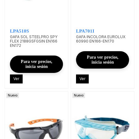
LPA510S
LPA701I
GAFA SOL STEELPRO SPY
GAFA INCOLORA EUROLUX
FLEX 2188GSFGSIN EN166
60990 EN166-EN170
EN172
Para ver precios,
Para ver precios,
inicia sesión
inicia sesión
Ver
Ver
Nuevo
Nuevo