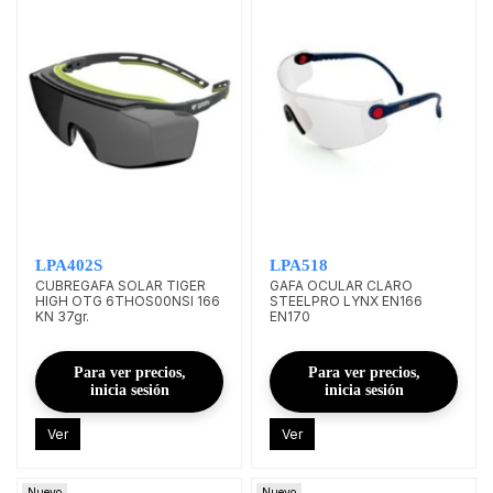
LPA402S
LPA518
CUBREGAFA SOLAR TIGER
GAFA OCULAR CLARO
HIGH OTG 6THOS00NSI 166
STEELPRO LYNX EN166
KN 37gr.
EN170
Para ver precios,
Para ver precios,
inicia sesión
inicia sesión
Ver
Ver
Nuevo
Nuevo