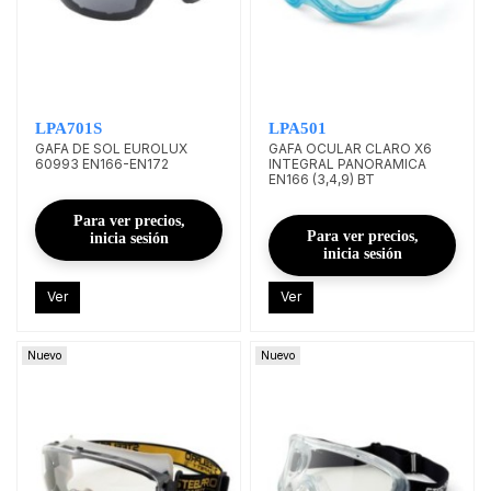
LPA701S
LPA501
GAFA DE SOL EUROLUX
GAFA OCULAR CLARO X6
60993 EN166-EN172
INTEGRAL PANORAMICA
EN166 (3,4,9) BT
Para ver precios,
Para ver precios,
inicia sesión
inicia sesión
Ver
Ver
Nuevo
Nuevo