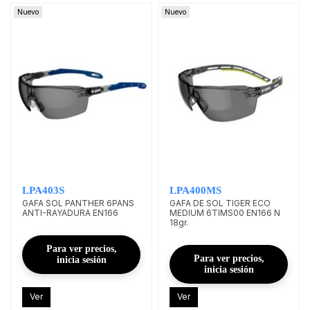
Nuevo
Nuevo
LPA403S
LPA400MS
GAFA SOL PANTHER 6PANS
GAFA DE SOL TIGER ECO
ANTI-RAYADURA EN166
MEDIUM 6TIMS00 EN166 N
18gr.
Para ver precios,
Para ver precios,
inicia sesión
inicia sesión
Ver
Ver