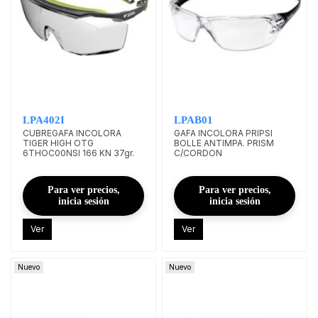
LPA402I
LPAB01
CUBREGAFA INCOLORA
GAFA INCOLORA PRIPSI
TIGER HIGH OTG
BOLLE ANTIMPA. PRISM
6THOC00NSI 166 KN 37gr.
C/CORDON
Para ver precios,
Para ver precios,
inicia sesión
inicia sesión
Ver
Ver
Nuevo
Nuevo