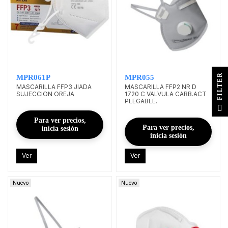
R
MPR061P
MPR055
MASCARILLA FFP3 JIADA
MASCARILLA FFP2 NR D
SUJECCION OREJA
1720 C VALVULA CARB.ACT
PLEGABLE.
F
I
L
T
E
Para ver precios,
Para ver precios,
inicia sesión
inicia sesión
Ver
Ver
Nuevo
Nuevo