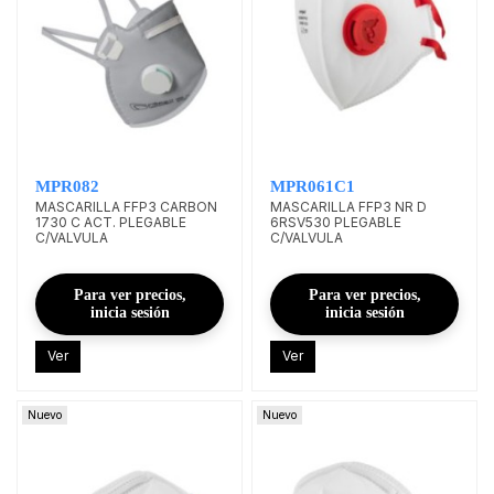
MPR082
MPR061C1
MASCARILLA FFP3 CARBON
MASCARILLA FFP3 NR D
1730 C ACT. PLEGABLE
6RSV530 PLEGABLE
C/VALVULA
C/VALVULA
Para ver precios,
Para ver precios,
inicia sesión
inicia sesión
Ver
Ver
Nuevo
Nuevo