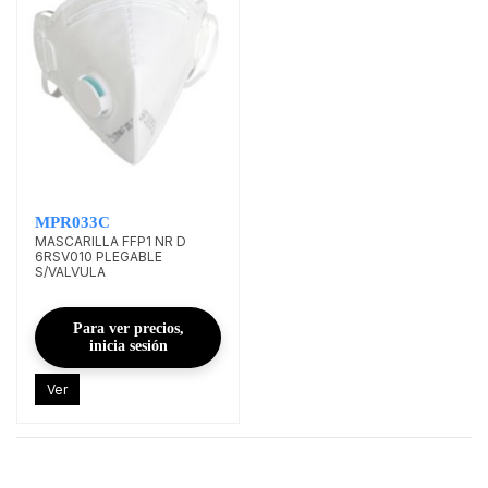
MPR033C
MASCARILLA FFP1 NR D
6RSV010 PLEGABLE
S/VALVULA
Para ver precios,
inicia sesión
Ver