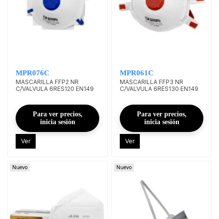
MPR076C
MPR061C
MASCARILLA FFP2 NR
MASCARILLA FFP3 NR
C/VALVULA 6RES120 EN149
C/VALVULA 6RES130 EN149
Para ver precios,
Para ver precios,
inicia sesión
inicia sesión
Ver
Ver
Nuevo
Nuevo