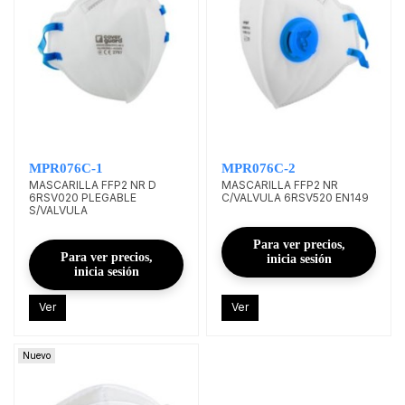
MPR076C-1
MPR076C-2
MASCARILLA FFP2 NR D
MASCARILLA FFP2 NR
6RSV020 PLEGABLE
C/VALVULA 6RSV520 EN149
S/VALVULA
Para ver precios,
Para ver precios,
inicia sesión
inicia sesión
Ver
Ver
Nuevo