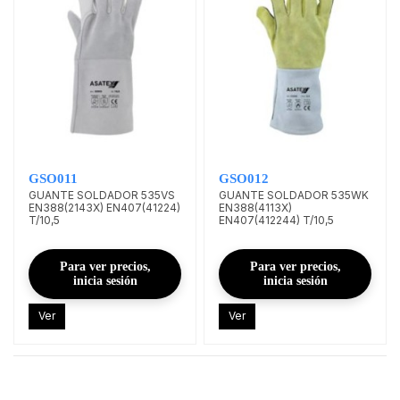
GSO011
GSO012
GUANTE SOLDADOR 535VS
GUANTE SOLDADOR 535WK
EN388(2143X) EN407(41224)
EN388(4113X)
T/10,5
EN407(412244) T/10,5
Para ver precios,
Para ver precios,
inicia sesión
inicia sesión
Ver
Ver