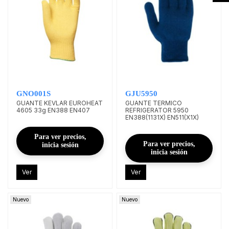
GNO001S
GJU5950
GUANTE KEVLAR EUROHEAT
GUANTE TERMICO
4605 33g EN388 EN407
REFRIGERATOR 5950
EN388(1131X) EN511(X1X)
Para ver precios,
Para ver precios,
inicia sesión
inicia sesión
Ver
Ver
Nuevo
Nuevo