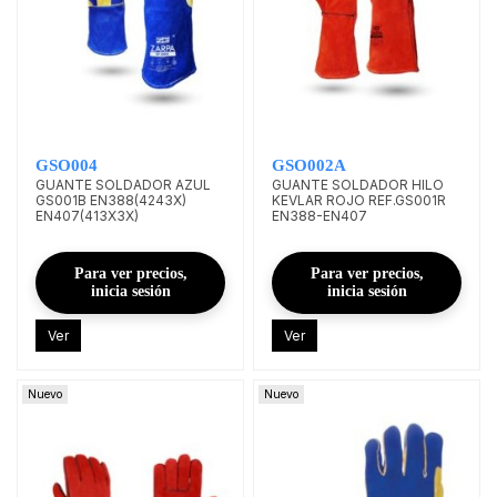
GSO004
GSO002A
GUANTE SOLDADOR AZUL
GUANTE SOLDADOR HILO
GS001B EN388(4243X)
KEVLAR ROJO REF.GS001R
EN407(413X3X)
EN388-EN407
Para ver precios,
Para ver precios,
inicia sesión
inicia sesión
Ver
Ver
Nuevo
Nuevo