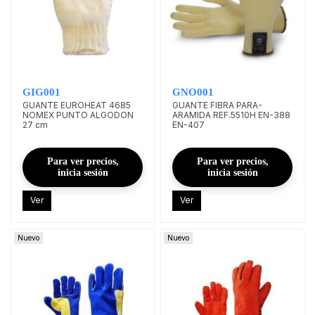
GIG001
GNO001
GUANTE EUROHEAT 4685
GUANTE FIBRA PARA-
NOMEX PUNTO ALGODON
ARAMIDA REF.5510H EN-388
27 cm
EN-407
Para ver precios,
Para ver precios,
inicia sesión
inicia sesión
Ver
Ver
Nuevo
Nuevo