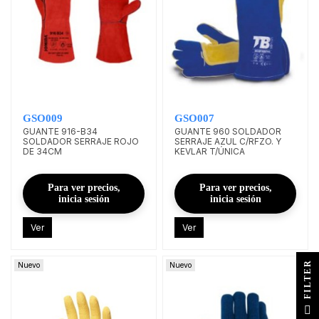
GSO009
GSO007
GUANTE 916-B34
GUANTE 960 SOLDADOR
SOLDADOR SERRAJE ROJO
SERRAJE AZUL C/RFZO. Y
DE 34CM
KEVLAR T/ÚNICA
Para ver precios,
Para ver precios,
inicia sesión
inicia sesión
Ver
Ver
R
Nuevo
Nuevo
F
I
L
T
E