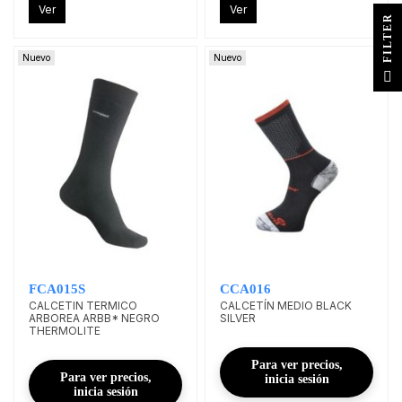
Ver
Ver
R
Nuevo
Nuevo
F
I
L
T
E
FCA015S
CCA016
CALCETIN TERMICO
CALCETÍN MEDIO BLACK
ARBOREA ARBB* NEGRO
SILVER
THERMOLITE
Para ver precios,
Para ver precios,
inicia sesión
inicia sesión