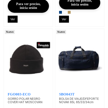
Para ver precios,
Para ver precios,
inicia sesión
inicia sesión
Ver
Ver
Nuevo
Nuevo
FGO003-ECO
SBO043T
GORRO POLAR NEGRO
BOLSA DE VIAJE/DFEPORTE
COVER HAT MO5COVAN
NOVAK 65L 65/33/34cm