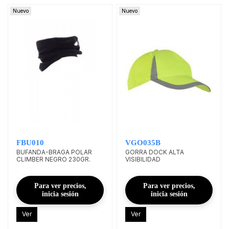
Nuevo
Nuevo
FBU010
VGO035B
BUFANDA-BRAGA POLAR
GORRA DOCK ALTA
CLIMBER NEGRO 230GR.
VISIBILIDAD
Para ver precios,
Para ver precios,
inicia sesión
inicia sesión
Ver
Ver