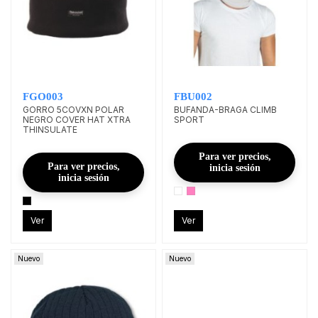
FGO003
FBU002
GORRO 5COVXN POLAR
BUFANDA-BRAGA CLIMB
NEGRO COVER HAT XTRA
SPORT
THINSULATE
Para ver precios,
Para ver precios,
inicia sesión
inicia sesión
Ver
Ver
Nuevo
Nuevo