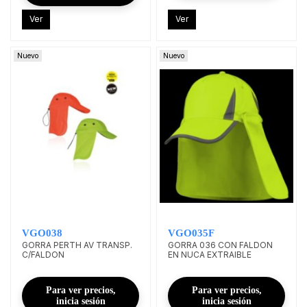
Ver
Ver
Nuevo
Nuevo
VGO038
VGO035F
GORRA PERTH AV TRANSP.
GORRA 036 CON FALDON
C/FALDON
EN NUCA EXTRAIBLE
Para ver precios,
Para ver precios,
inicia sesión
inicia sesión