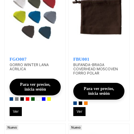
FGO007
FBU001
GORRO WINTER LANA
BUFANDA-BRAGA
ACRILICA
COVERHEAD MO5COVEN
FORRO POLAR
Para ver precios,
Para ver precios,
inicia sesión
inicia sesión
Ver
Ver
Nuevo
Nuevo