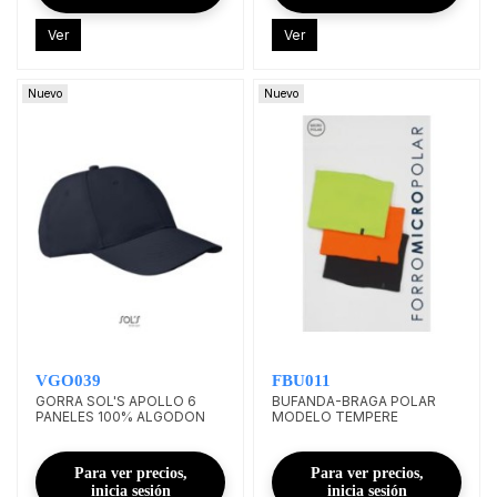
Ver
Ver
Nuevo
Nuevo
VGO039
FBU011
GORRA SOL'S APOLLO 6
BUFANDA-BRAGA POLAR
PANELES 100% ALGODON
MODELO TEMPERE
Para ver precios,
Para ver precios,
inicia sesión
inicia sesión