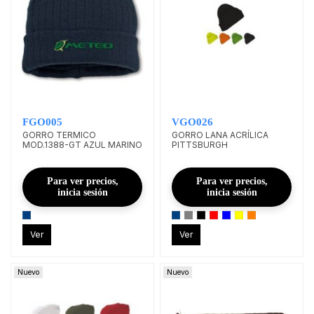
FGO005
VGO026
GORRO TERMICO
GORRO LANA ACRÍLICA
MOD.1388-GT AZUL MARINO
PITTSBURGH
Para ver precios,
Para ver precios,
inicia sesión
inicia sesión
Ver
Ver
Nuevo
Nuevo