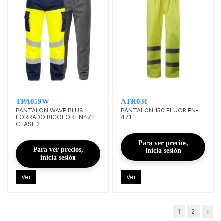
TPA059W
ATR030
PANTALON WAVE PLUS
PANTALON 150 FLUOR EN-
FORRADO BICOLOR EN471
471
CLASE 2
Para ver precios,
Para ver precios,
inicia sesión
inicia sesión
Ver
Ver
1
2