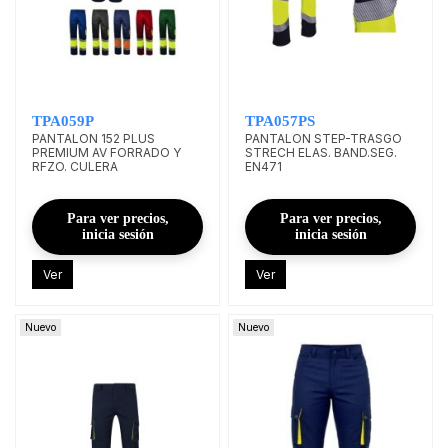
TPA059P
TPA057PS
PANTALON 152 PLUS
PANTALON STEP-TRASGO
PREMIUM AV FORRADO Y
STRECH ELAS. BAND.SEG.
RFZO. CULERA
EN471
Para ver precios,
Para ver precios,
inicia sesión
inicia sesión
Ver
Ver
Nuevo
Nuevo