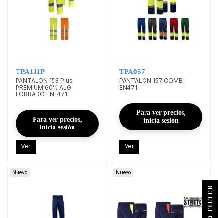
TPA111P
TPA057
PANTALON 153 Plus
PANTALON 157 COMBI
PREMIUM 60% ALG.
EN471
FORRADO EN-471
Para ver precios,
Para ver precios,
inicia sesión
inicia sesión
Ver
Ver
Nuevo
Nuevo
R
F
I
L
T
E