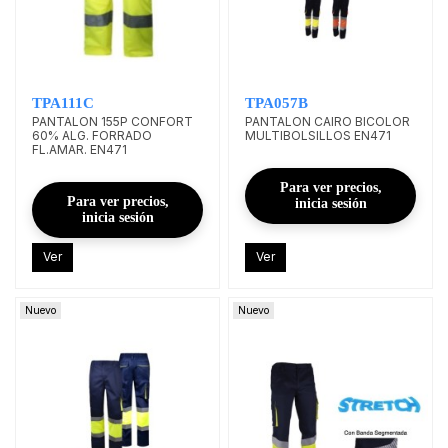
TPA111C
TPA057B
PANTALON 155P CONFORT
PANTALON CAIRO BICOLOR
60% ALG. FORRADO
MULTIBOLSILLOS EN471
FL.AMAR. EN471
Para ver precios,
Para ver precios,
inicia sesión
inicia sesión
Ver
Ver
Nuevo
Nuevo