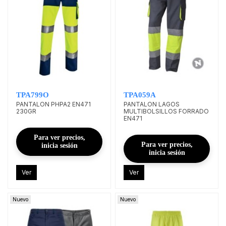
TPA799O
TPA059A
PANTALON PHPA2 EN471
PANTALON LAGOS
230GR
MULTIBOLSILLOS FORRADO
EN471
Para ver precios,
Para ver precios,
inicia sesión
inicia sesión
Ver
Ver
Nuevo
Nuevo