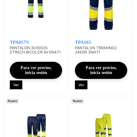
TPA057V
TPA165
PANTALON 303002S
PANTALON TREKKING2
STRECH BICOLOR AV EN471
245GR. EN471
Para ver precios,
Para ver precios,
inicia sesión
inicia sesión
Ver
Ver
Nuevo
Nuevo