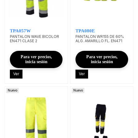
TPA057W
TPA080E
PANTALON WAVE BICOLOR
PANTALON WR155 DE 60%
EN471 CLASE 2
ALG. AMARILLO FL. EN471
Para ver precios,
Para ver precios,
inicia sesión
inicia sesión
Ver
Ver
Nuevo
Nuevo