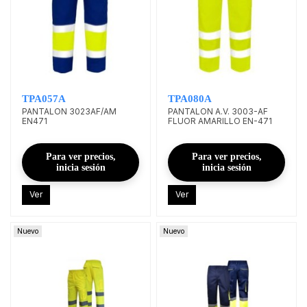
TPA057A
TPA080A
PANTALON 3023AF/AM
PANTALON A.V. 3003-AF
EN471
FLUOR AMARILLO EN-471
Para ver precios,
Para ver precios,
inicia sesión
inicia sesión
Ver
Ver
Nuevo
Nuevo