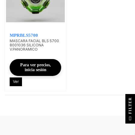
MPRBLS5700
MASCARA FACIAL BLS 5700
8001036 SILICONA
V.PANORAMICO
Para ver precios,
inicia sesión
Ver
R
F
I
L
T
E