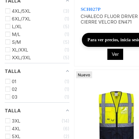
TALLA
SCH027P
4XL/5XL
3
CHALECO FLUOR DRIVER
6XL/7XL
1
CIERRE VELCRO EN471
L/XL
5
M/L
1
Para ver precios, inicia ses
S/M
5
XL/XXL
1
Ver
XXL/3XL
5
TALLA
Nuevo
01
1
02
1
03
1
TALLA
3XL
14
4XL
6
5XL
2