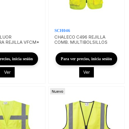
SCH046
FLUOR
CHALECO C496 REJILLA
A REJILLA VFCM*
COMB. MULTIBOLSILLOS
ecios, inicia sesión
Para ver precios, inicia sesión
Ver
Ver
Nuevo