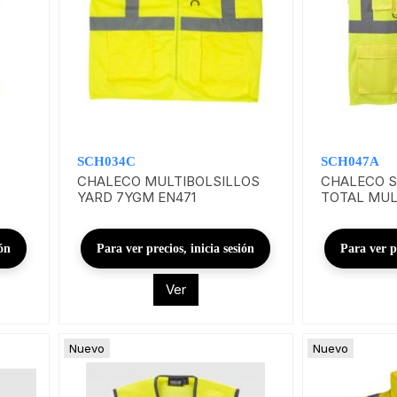
SCH034C
SCH047A
CHALECO MULTIBOLSILLOS
CHALECO S
YARD 7YGM EN471
TOTAL MUL
ión
Para ver precios, inicia sesión
Para ver pr
Ver
Nuevo
Nuevo