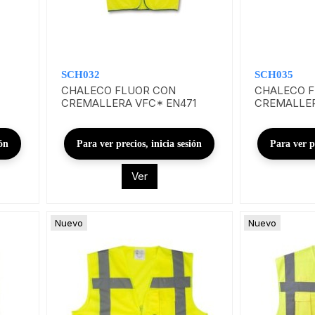
SCH032
SCH035
CHALECO FLUOR CON
CHALECO 
CREMALLERA VFC* EN471
CREMALLER
ión
Para ver precios, inicia sesión
Para ver pr
Ver
Nuevo
Nuevo