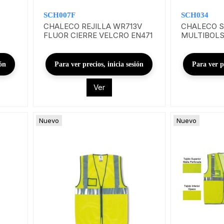
SCH007F
SCH034
CHALECO REJILLA WR713V
CHALECO S
FLUOR CIERRE VELCRO EN471
MULTIBOLS
ión
Para ver precios, inicia sesión
Para ver pr
Ver
Nuevo
Nuevo