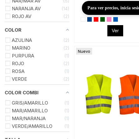
NAR/MAR AV
5
Para ver precios, inicia ses
NARANJA AV
14
ROJO AV
2
COLOR
Ver
AZULINA
2
MARINO
2
Nuevo
PURPURA
1
ROJO
2
ROSA
1
VERDE
2
COLOR COMBI
GRIS/AMARILLO
1
MAR/AMARILLO
1
MAR/NARANJA
1
VERDE/AMARILLO
1