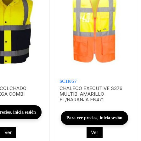
SCH057
ACOLCHADO
CHALECO EXECUTIVE S376
EGA COMBI
MULTIB. AMARILLO
FL/NARANJA EN471
ecios, inicia sesión
Para ver precios, inicia sesión
Ver
Ver