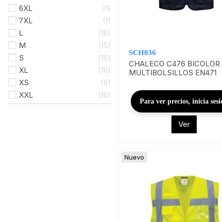
6XL
1
7XL
1
L
16
M
15
SCH036
S
15
CHALECO C476 BICOLOR
XL
16
MULTIBOLSILLOS EN471
XS
6
XXL
16
Para ver precios, inicia ses
Ver
Nuevo