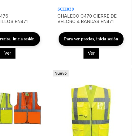
SCH039
476
CHALECO C470 CIERRE DE
ILLOS EN471
VELCRO 4 BANDAS EN471
ecios, inicia sesión
Para ver precios, inicia sesión
Ver
Ver
Nuevo