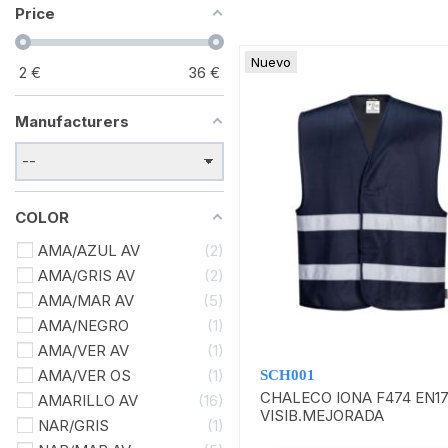
Price
Nuevo
2
€
36
€
Manufacturers
COLOR
AMA/AZUL AV
2
AMA/GRIS AV
2
AMA/MAR AV
5
AMA/NEGRO
1
AMA/VER AV
1
AMA/VER OS
1
SCH001
CHALECO IONA F474 EN1
AMARILLO AV
16
VISIB.MEJORADA
NAR/GRIS
1