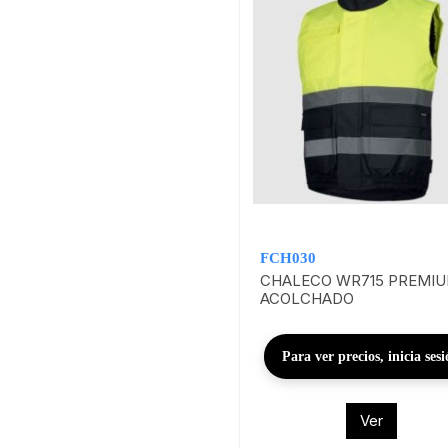
FCH030
CHALECO WR715 PREMI
ACOLCHADO
Para ver precios, inicia ses
Ver