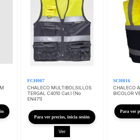
FCH007
SCH016
UM
CHALECO MULTIBOLSILLOS
CHALECO 
TERGAL C4010 Cat.I (No
BICOLOR V
EN471)
ión
Para ver pr
Para ver precios, inicia sesión
Ver