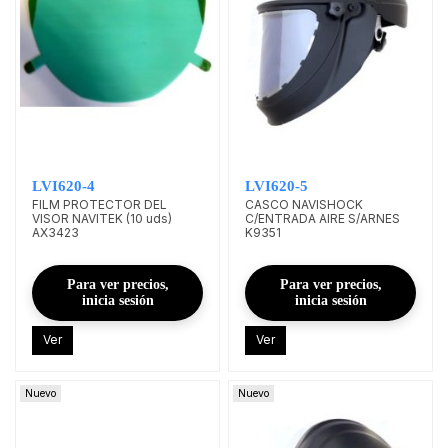
LVI620-4
LVI620-5
FILM PROTECTOR DEL
CASCO NAVISHOCK
VISOR NAVITEK (10 uds)
C/ENTRADA AIRE S/ARNES
AX3423
K9351
Para ver precios,
Para ver precios,
inicia sesión
inicia sesión
Ver
Ver
Nuevo
Nuevo