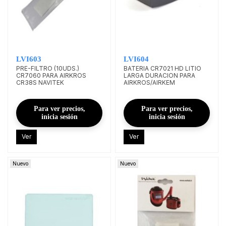
LVI603
LVI604
PRE-FILTRO (10UDS.)
BATERIA CR7021 HD LITIO
CR7060 PARA AIRKROS
LARGA DURACION PARA
CR38S NAVITEK
AIRKROS/AIRKEM
Para ver precios,
Para ver precios,
inicia sesión
inicia sesión
Ver
Ver
Nuevo
Nuevo