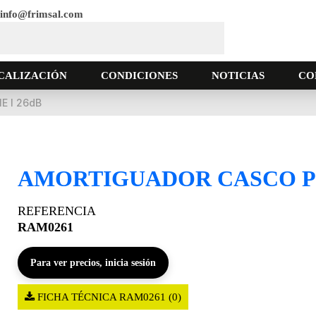
info@frimsal.com
CALIZACIÓN
CONDICIONES
NOTICIAS
CO
 I 26dB
AMORTIGUADOR CASCO PE
REFERENCIA
RAM0261
Para ver precios, inicia sesión
FICHA TÉCNICA RAM0261 (0)