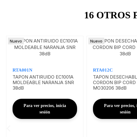
16 OTROS
Nuevo
Nuevo
RTA001N
RTA012C
TAPON ANTIRUIDO EC1001A
TAPON DESECHABL
MOLDEABLE NARANJA SNR
CORDON BIP CORD
38dB
MO30206 38dB
Para ver precios, inicia
Para ver precios, 
sesión
sesión