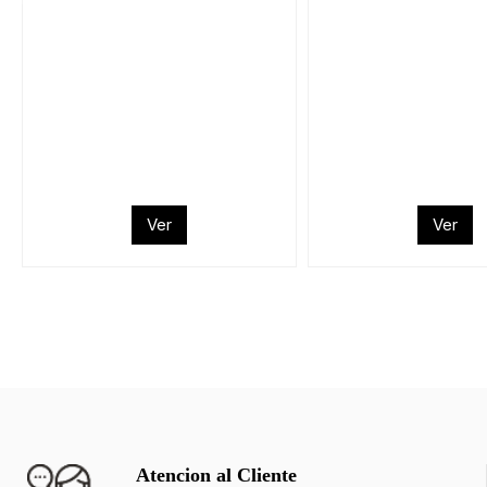
Ver
Ver
Atencion al Cliente