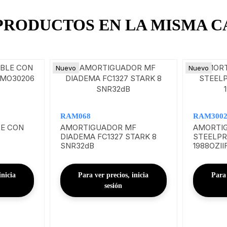
 PRODUCTOS EN LA MISMA C
Nuevo
Nuevo
RAM068
RAM300
E CON
AMORTIGUADOR MF
AMORTI
DIADEMA FC1327 STARK 8
STEELPR
SNR32dB
1988OZII
inicia
Para ver precios, inicia
Para 
sesión