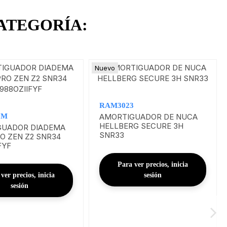
ATEGORÍA:
Nuevo
RAM3023
2M
AMORTIGUADOR DE NUCA
HELLBERG SECURE 3H
GUADOR DIADEMA
SNR33
O ZEN Z2 SNR34
FYF
Para ver precios, inicia
ver precios, inicia
sesión
sesión